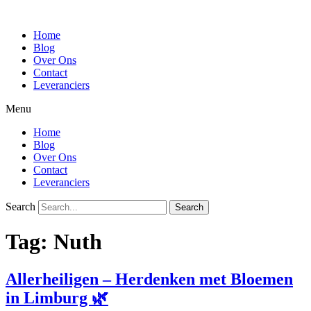
Ga
naar
Home
de
Blog
inhoud
Over Ons
Contact
Leveranciers
Menu
Home
Blog
Over Ons
Contact
Leveranciers
Search
Search
Tag:
Nuth
Allerheiligen – Herdenken met Bloemen
in Limburg 🌿