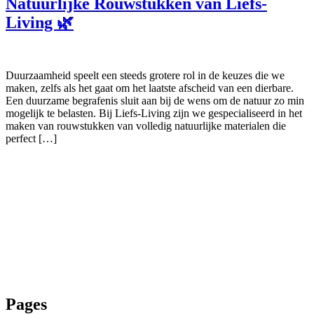
Natuurlijke Rouwstukken van Liefs-
Living 🌿
Duurzaamheid speelt een steeds grotere rol in de keuzes die we
maken, zelfs als het gaat om het laatste afscheid van een dierbare.
Een duurzame begrafenis sluit aan bij de wens om de natuur zo min
mogelijk te belasten. Bij Liefs-Living zijn we gespecialiseerd in het
maken van rouwstukken van volledig natuurlijke materialen die
perfect […]
Rouwboeketlimburg.nl biedt informatie naar de beste vakbloemisten
en aanverwante leveranciers van Limburg. Beek, Beekdaelen,
Beesel, Bergen, Brunssum, Echt-Susteren, Eijsden-Margraten,
Gennep, Gulpen-Wittem, Heerlen, Horst aan de Maas, Kerkrade,
Landgraaf, Leudal, Maasgouw, Maastricht, Meerssen, Mook en
Middelaar, Nederweert, Peel en Maas, Roerdalen, Roermond,
Simpelveld, Sittard-Geleen, Stein, Vaals, Valkenburg aan de Geul,
Venlo, Venray, Voerendaal, Weert
Pages